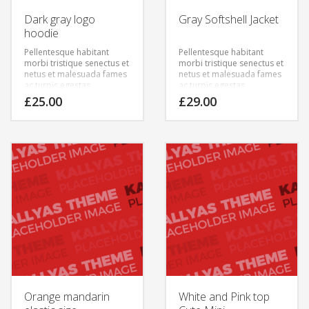
Dark gray logo
Gray Softshell Jacket
hoodie
Pellentesque habitant
Pellentesque habitant
morbi tristique senectus et
morbi tristique senectus et
netus et malesuada fames
netus et malesuada fames
ac turpis egestas.
ac turpis egestas.
Vestibulum tortor quam,
Vestibulum tortor quam,
£
25.00
£
29.00
feugiat vitae, ultricies eget,
feugiat vitae, ultricies eget,
tempor sit amet, ante.
tempor sit amet, ante.
Donec eu libero sit amet
Donec eu libero sit amet
quam egestas semper.
quam egestas semper.
Aenean ultricies mi vitae
Aenean ultricies mi vitae
est. Mauris placerat
est. Mauris placerat
eleifend leo.
eleifend leo.
Orange mandarin
White and Pink top