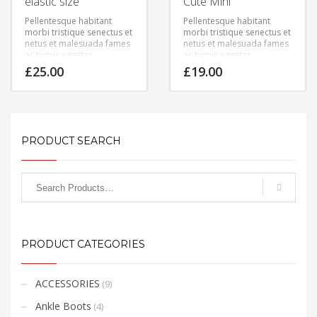
elastic size
Cute Mini
Pellentesque habitant
Pellentesque habitant
morbi tristique senectus et
morbi tristique senectus et
netus et malesuada fames
netus et malesuada fames
ac turpis egestas.
ac turpis egestas.
Vestibulum tortor quam,
Vestibulum tortor quam,
£
25.00
£
19.00
feugiat vitae, ultricies eget,
feugiat vitae, ultricies eget,
tempor sit amet, ante.
tempor sit amet, ante.
Donec eu libero sit amet
Donec eu libero sit amet
quam egestas semper.
quam egestas semper.
Aenean ultricies mi vitae
Aenean ultricies mi vitae
est. Mauris placerat
est. Mauris placerat
PRODUCT SEARCH
eleifend leo.
eleifend leo.
PRODUCT CATEGORIES
ACCESSORIES
(9)
Ankle Boots
(4)