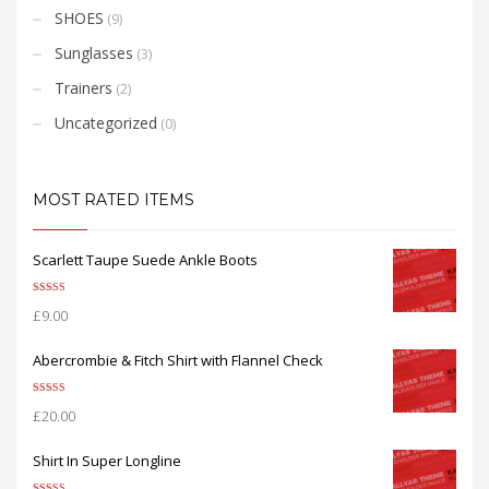
SHOES
(9)
Sunglasses
(3)
Trainers
(2)
Uncategorized
(0)
MOST RATED ITEMS
Scarlett Taupe Suede Ankle Boots
Rated
5.00
£
9.00
out of 5
Abercrombie & Fitch Shirt with Flannel Check
Rated
5.00
£
20.00
out of 5
Shirt In Super Longline