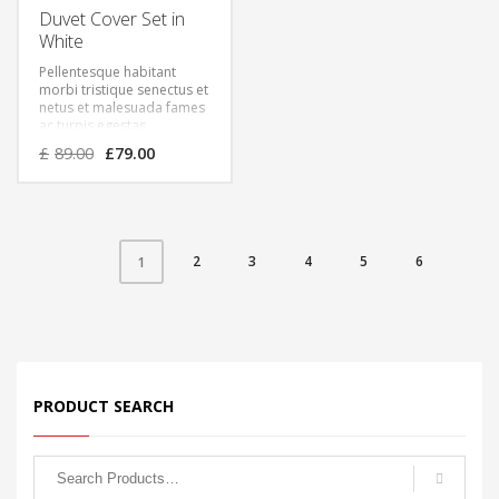
Duvet Cover Set in
White
Pellentesque habitant
morbi tristique senectus et
netus et malesuada fames
ac turpis egestas.
Vestibulum tortor quam,
£
89.00
£
79.00
feugiat vitae, ultricies eget,
tempor sit amet, ante.
Donec eu libero sit amet
quam egestas semper.
Aenean ultricies mi vitae
est. Mauris placerat
2
3
4
5
6
1
eleifend leo.
PRODUCT SEARCH