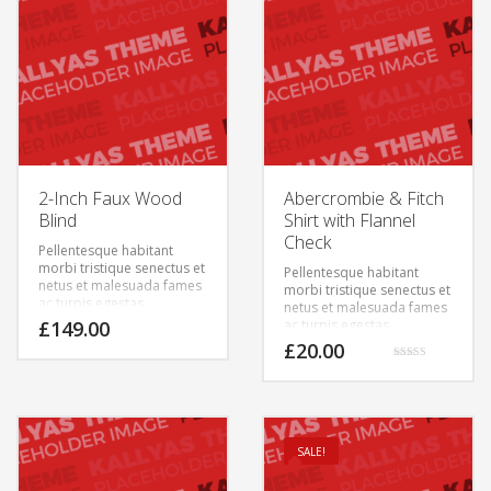
2-Inch Faux Wood
Abercrombie & Fitch
Blind
Shirt with Flannel
Check
Pellentesque habitant
morbi tristique senectus et
Pellentesque habitant
netus et malesuada fames
morbi tristique senectus et
ac turpis egestas.
netus et malesuada fames
Vestibulum tortor quam,
£
149.00
ac turpis egestas.
feugiat vitae, ultricies eget,
£
20.00
tempor sit amet, ante.
Rated
Donec eu libero sit amet
5.00
quam egestas semper.
out of 5
Aenean ultricies mi vitae
est. Mauris placerat
eleifend leo.
SALE!