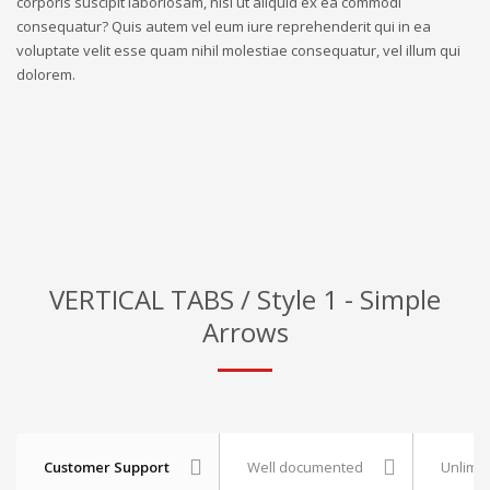
corporis suscipit laboriosam, nisi ut aliquid ex ea commodi
consequatur? Quis autem vel eum iure reprehenderit qui in ea
voluptate velit esse quam nihil molestiae consequatur, vel illum qui
dolorem.
VERTICAL TABS / Style 1 - Simple
Arrows
Customer Support
Well documented
Unlimit