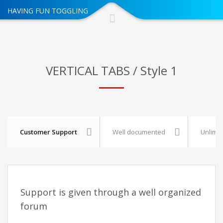
HAVING FUN TOGGLING
VERTICAL TABS / Style 1
Customer Support
Well documented
Unlimit
Support is given through a well organized
forum